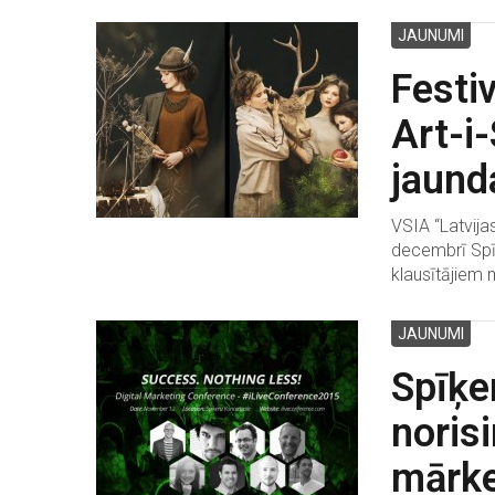
JAUNUMI
Festi
Art-i
jaund
VSIA “Latvija
decembrī Spīķ
klausītājiem 
JAUNUMI
Spīķe
norisi
mārke