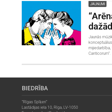
JAUNUMI
“Arēn
dažād
Jaunās mūzika
konceptuālus 
mijiedarbība,
Canticorum".
BIEDRĪBA
"Rīgas Spīķeri"
Lastādijas iela 10, Rīga, LV-1050