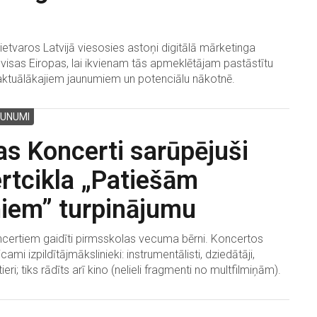
etvaros Latvijā viesosies astoņi digitālā mārketinga
o visas Eiropas, lai ikvienam tās apmeklētājam pastāstītu
aktuālākajiem jaunumiem un potenciālu nākotnē.
UNUMI
jas Koncerti sarūpējuši
rtcikla „Patiešām
iem” turpinājumu
ncertiem gaidīti pirmsskolas vecuma bērni. Koncertos
icami izpildītājmākslinieki: instrumentālisti, dziedātāji,
tieri; tiks rādīts arī kino (nelieli fragmenti no multfilmiņām).