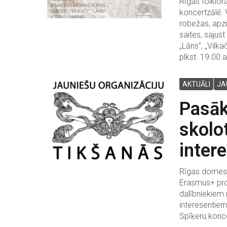
Rīgas folklor
koncertzālē. 
robežas, apzi
saites, sajus
„Lāns”, „Vilk
plkst. 19.00 
AKTUĀLI
JA
Pasāk
skolo
intere
Rīgas domes I
Erasmus+ proj
dalībniekiem 
interesentiem 
Spīķeru konce