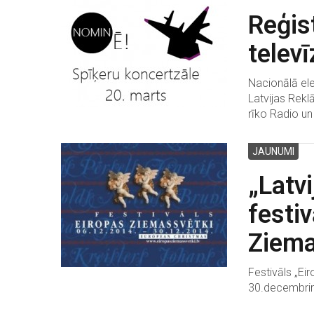
Reģis
televī
Nacionālā el
Latvijas Rekl
rīko Radio un 
JAUNUMI
„Latvi
festiv
Ziema
Festivāls „Ei
30.decembrim