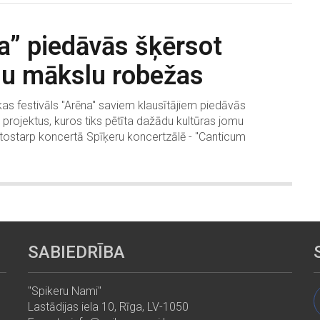
a” piedāvās šķērsot
u mākslu robežas
s festivāls "Arēna" saviem klausītājiem piedāvās
projektus, kuros tiks pētīta dažādu kultūras jomu
 tostarp koncertā Spīķeru koncertzālē - "Canticum
SABIEDRĪBA
"Spikeru Nami"
Lastādijas iela 10, Rīga, LV-1050