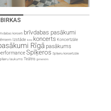
BIRKAS
brīvdabas pasākumi
rīvdabas koncerti
koncerts
Izstāde
Koncertzāle
ērniem
kino
pasākumi Rīgā
pasākums
Spīķeros
performance
Spīķeru koncertzāle
Teātris
pīķeru laukums
ģimenēm