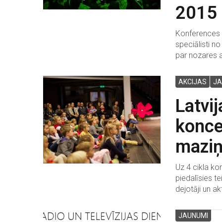
2015
Konferences i
speciālisti n
par nozares 
AKCIJAS
JA
Latvi
konce
maziņ
Uz 4 cikla ko
piedalīsies te
dejotāji un ak
JAUNUMI