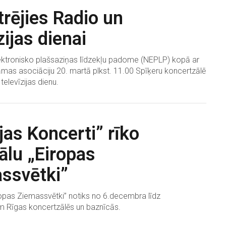
trējies Radio un
zijas dienai
ektronisko plašsaziņas līdzekļu padome (NEPLP) kopā ar
āmas asociāciju 20. martā plkst. 11.00 Spīķeru koncertzālē
televīzijas dienu.
jas Koncerti” rīko
ālu „Eiropas
ssvētki”
ropas Ziemassvētki” notiks no 6.decembra līdz
 Rīgas koncertzālēs un baznīcās.