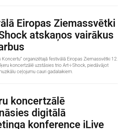
vālā Eiropas Ziemassvētki
-Shock atskaņos vairākus
arbus
s Koncertu” organizētajā festivālā Eiropas Ziemassvētki 12.
eru koncertzālē uzstāsies trio Art-i-Shock, piedāvājot
muzikālu ceļojumu cauri gadalaikiem.
ru koncertzālē
nāsies digitālā
tinga konference iLive