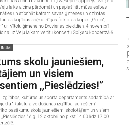
as kopas aicina uz koncertu „Dvēseļu mājupceļš” Spīķeru
Veļu laiks aicina pārdomāt un paplašināt mūsu esības
nāties un stiprināt katram savas ģimenes un dzimtas
t tautas kopības spēku. Rīgas folkloras kopas „Grodi”,
ači” un Vītolu ģimene no Druvienas piektdien, 4.novembrī
aicina uz Veļu laikam veltītu koncertu Spīķeru koncertzālē.
b
b
UNUMI
ums skolu jauniešiem,
S
tājiem un visiem
sentiem ,,Pieslēdzies!”
zglītības, kultūras un sporta departaments sadarbībā ar
ekta "Rakstura veidošanas izglītība jauniešiem"
rīko pasākumu skolu jauniešiem, skolotājiem un visiem
,,Pieslēdzies!" š.g. 12.oktobrī no plkst.14.00 līdz 17.00
rtzālē.