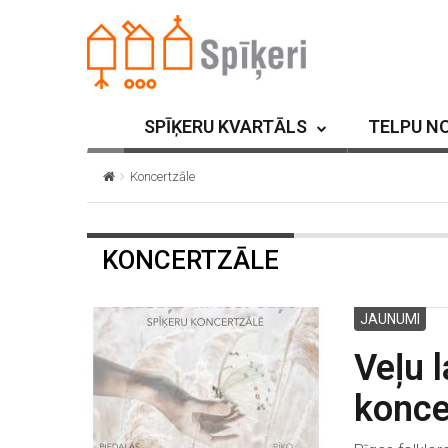
SPĪĶERU KVARTĀLS
TELPU N
Koncertzāle
KONCERTZĀLE
JAUNUMI
Veļu 
konce