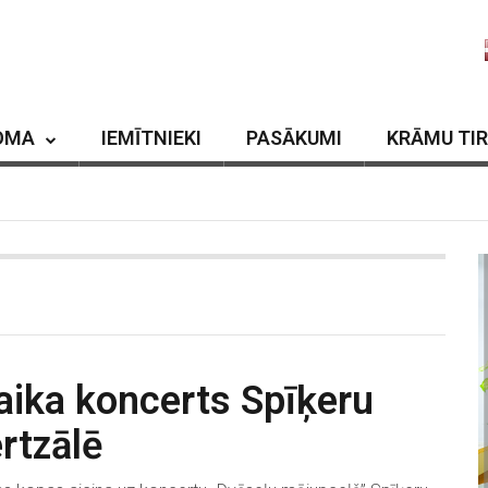
OMA
IEMĪTNIEKI
PASĀKUMI
KRĀMU TI
laika koncerts Spīķeru
rtzālē